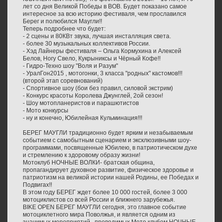
лет со дня Великой Победы в ВОВ. Будет показано самое
интересное за всю историю фестиваля, чем прославился
Берег и полюбился Маугли!!
Теперь подробнее что будет:
- 2 сцены и 80КВт звука, лучшая инсталляция света.
- более 30 музыкальных коллективов России.
- Хэд Лайнеры фестиваля – Ольга Кормухина и Алексей
Белов, Ногу Свело, Кукрыниксы и Чёрный Кофе!!
- Гидро-Техно шоу "Воля и Разум"
- УралГон2015 , мотогонки, 3 класса "родных" кастомов!!!
(второй этап соревнований)
- Спортивное шоу (бои без правил, силовой экстрим)
- Конкурс красоты Королева Джунглей, 2ой сезон!
- Шоу мотопланеристов и парашютистов
- Мото конкурсы
- ну и конечно, Юбилейная Кульминация!!!
БЕРЕГ МАУГЛИ традиционно будет ярким и незабываемым
событием с самобытным сценарием и эксклюзивными шоу-
программами, посвященные Юбилею, в патриотическом духе
и стремлению к здоровому образу жизни!
Мотоклуб НОЧНЫЕ ВОЛКИ- братская община,
пропагандирует духовное развитие, физическое здоровье и
патриотизм на великой истории нашей Родины, ее Победах и
Подвигах!!
В этом году БЕРЕГ ждет более 10 000 гостей, более 3 000
мотоциклистов со всей России и ближнего зарубежья.
BIKE OPEN БЕРЕГ МАУГЛИ сегодня, это главное событие
мотоциклетного мира Поволжья, и является одним из