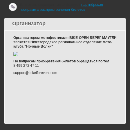
Для этого мероприятия действует
партнёрская
программа распространения билетов
Организатор
Организатором мотофестиваля BIKE-OPEN БЕРЕГ МАУГЛИ
является Нижегородское региональное отделение мото-
клуба "Ночные Волки"
По вопросам приобретения билетов обращаться по тел:
8 499 272 47 11
support@ticketforevent.com